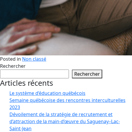
Posted in
Non classé
Rechercher
Rechercher
Articles récents
Le système d’éducation québécois
Semaine québécoise des rencontres interculturelles
2023
Dévoilement de la stratégie de recrutement et
d’attraction de la main-d’œuvre du Saguenay–Lac-
Saint-Jean