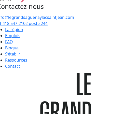
Contactez-nous
nfo@legrandsaguenaylacsaintjean.com
1 418 547-2102 poste 244
La région
Emplois
FAQ
Blogue
S’établir
Ressources
Contact