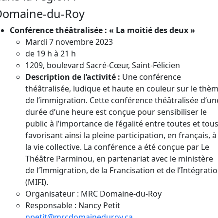
Domaine-du-Roy
Conférence théâtralisée : « La moitié des deux »
Mardi 7 novembre 2023
de 19 h à 21 h
1209, boulevard Sacré-Cœur, Saint-Félicien
Description de l’activité :
Une conférence
théâtralisée, ludique et haute en couleur sur le thè
de l’immigration. Cette conférence théâtralisée d’un
durée d’une heure est conçue pour sensibiliser le
public à l’importance de l’égalité entre toutes et tous
favorisant ainsi la pleine participation, en français, à
la vie collective. La conférence a été conçue par Le
Théâtre Parminou, en partenariat avec le ministère
de l’Immigration, de la Francisation et de l’Intégrati
(MIFI).
Organisateur : MRC Domaine-du-Roy
Responsable : Nancy Petit
npetit@mrcdomaineduroy.ca