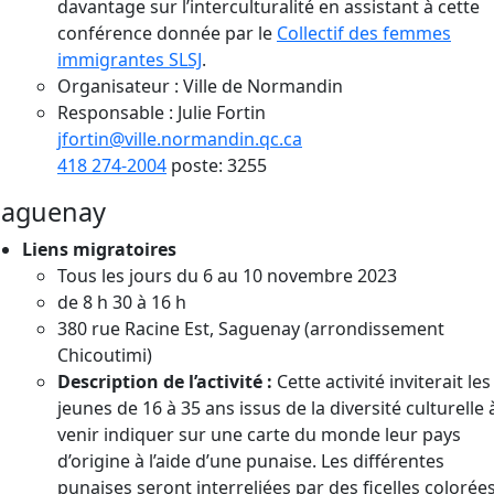
davantage sur l’interculturalité en assistant à cette
conférence donnée par le
Collectif des femmes
immigrantes SLSJ
.
Organisateur : Ville de Normandin
Responsable : Julie Fortin
jfortin@ville.normandin.qc.ca
418 274-2004
poste: 3255
Saguenay
Liens migratoires
Tous les jours du 6 au 10 novembre 2023
de 8 h 30 à 16 h
380 rue Racine Est, Saguenay (arrondissement
Chicoutimi)
Description de l’activité :
Cette activité inviterait les
jeunes de 16 à 35 ans issus de la diversité culturelle 
venir indiquer sur une carte du monde leur pays
d’origine à l’aide d’une punaise. Les différentes
punaises seront interreliées par des ficelles colorée