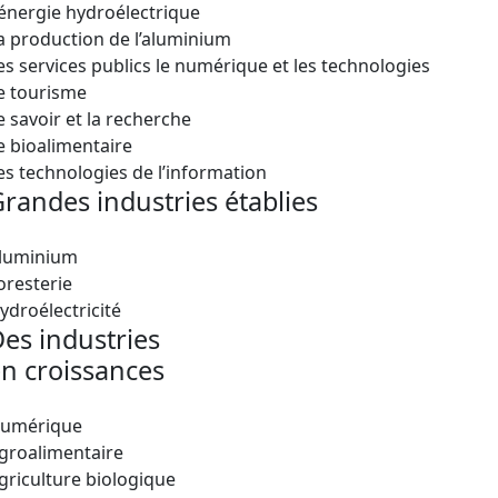
’énergie hydroélectrique
a production de l’aluminium
es services publics le numérique et les technologies
e tourisme
e savoir et la recherche
e bioalimentaire
es technologies de l’information
randes industries établies
luminium
oresterie
ydroélectricité
es industries
n croissances
umérique
groalimentaire
griculture biologique