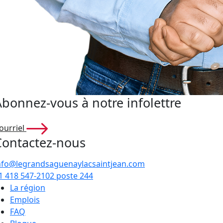
Abonnez-vous à notre infolettre
ourriel
Contactez-nous
nfo@legrandsaguenaylacsaintjean.com
1 418 547-2102 poste 244
La région
Emplois
FAQ